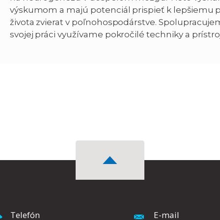
výskumom a majú potenciál prispieť k lepšiemu
života zvierat v poľnohospodárstve. Spolupracuj
svojej práci využívame pokročilé techniky a prístr
Telefón
E-mail