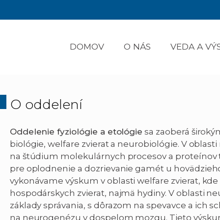
DOMOV
O NÁS
VEDA A V
O oddelení
Oddelenie fyziológie a etológie
sa zaoberá široký
biológie, welfare zvierat a neurobiológie. V obla
na štúdium molekulárnych procesov a proteínov t
pre oplodnenie a dozrievanie gamét u hovädzieho
vykonávame výskum v oblasti welfare zvierat, kde 
hospodárskych zvierat, najmä hydiny. V oblasti 
základy správania, s dôrazom na spevavce a ich sch
na neurogenézu v dospelom mozgu. Tieto výskum