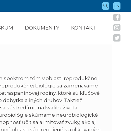
EN
ÝSKUM
DOKUMENTY
KONTAKT
m spektrom tém v oblasti reprodukčnej
sti reprodukčnej biológie sa zameriavame
etraspanínovej rodiny, ktoré sú kľúčové
 dobytka a iných druhov. Taktiež
sa sústredíme na kvalitu života
neurobiológie skúmame neurobiologické
opnosť učiť sa a imitovať zvuky, ako aj
né oblasti sú prepojené s aplikovaným