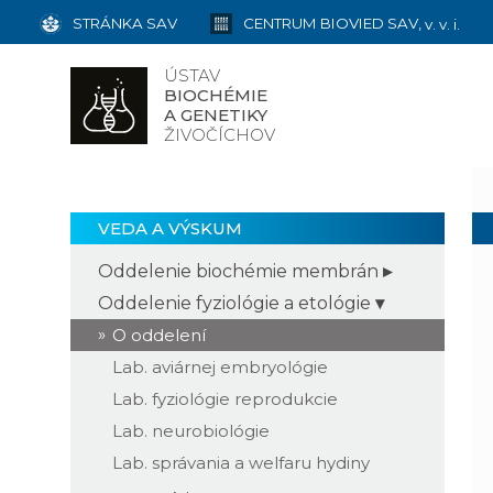
STRÁNKA SAV
CENTRUM BIOVIED SAV,
v. v. i.
ÚSTAV
BIOCHÉMIE
A GENETIKY
ŽIVOČÍCHOV
VEDA A VÝSKUM
Oddelenie biochémie membrán
Oddelenie fyziológie a etológie
O oddelení
Lab. aviárnej embryológie
Lab. fyziológie reprodukcie
Lab. neurobiológie
Lab. správania a welfaru hydiny