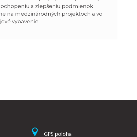
 pochopeniu a zlepšeniu podmienok
eme na medzinárodných projektoch a vo
ojové vybavenie.
GPS poloha