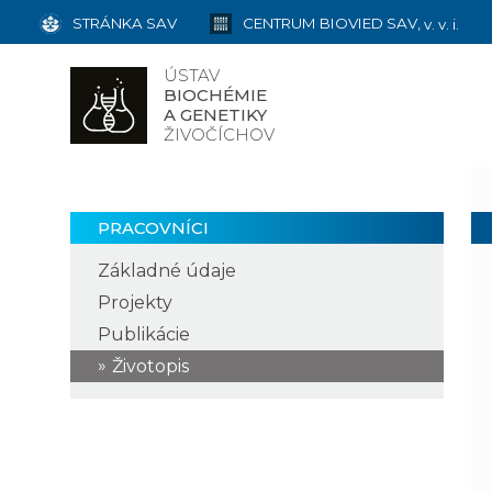
STRÁNKA SAV
CENTRUM BIOVIED SAV,
v. v. i.
ÚSTAV
BIOCHÉMIE
A GENETIKY
ŽIVOČÍCHOV
PRACOVNÍCI
Základné údaje
Projekty
Publikácie
Životopis