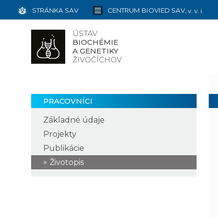
STRÁNKA SAV
CENTRUM BIOVIED SAV,
v. v. i.
ÚSTAV
BIOCHÉMIE
A GENETIKY
ŽIVOČÍCHOV
PRACOVNÍCI
Základné údaje
Projekty
Publikácie
Životopis