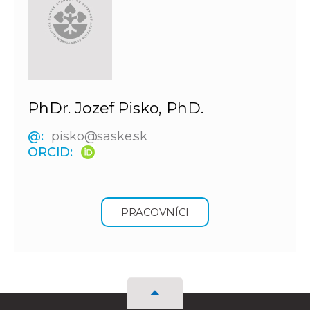
PhDr. Jozef Pisko, PhD.
@:
pisko@saske.sk
ORCID:
PRACOVNÍCI