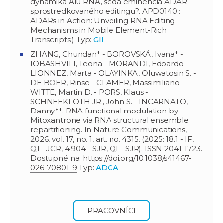
dynamika Alu RNA, šedá eminencia ADAR-
sprostredkovaného editingu?. APD0140 :
ADARs in Action: Unveiling RNA Editing
Mechanisms in Mobile Element-Rich
Transcripts.) Typ:
GII
ZHANG, Chundan* - BOROVSKÁ, Ivana* -
IOBASHVILI, Teona - MORANDI, Edoardo -
LIONNEZ, Marta - OLAYINKA, Oluwatosin S. -
DE BOER, Rinse - CLAMER, Massimiliano -
WITTE, Martin D. - PORS, Klaus -
SCHNEEKLOTH JR., John S. - INCARNATO,
Danny**. RNA functional modulation by
Mitoxantrone via RNA structural ensemble
repartitioning. In Nature Communications,
2026, vol. 17, no. 1, art. no. 4315. (2025: 18.1 - IF,
Q1 - JCR, 4.904 - SJR, Q1 - SJR). ISSN 2041-1723.
Dostupné na:
https://doi.org/10.1038/s41467-
026-70801-9
Typ:
ADCA
PRACOVNÍCI