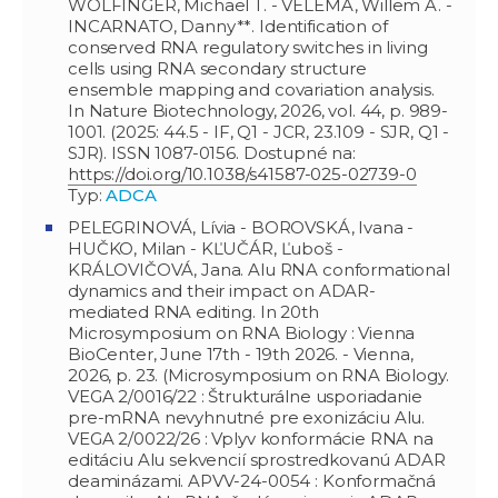
WOLFINGER, Michael T. - VELEMA, Willem A. -
INCARNATO, Danny**. Identification of
conserved RNA regulatory switches in living
cells using RNA secondary structure
ensemble mapping and covariation analysis.
In Nature Biotechnology, 2026, vol. 44, p. 989-
1001. (2025: 44.5 - IF, Q1 - JCR, 23.109 - SJR, Q1 -
SJR). ISSN 1087-0156. Dostupné na:
https://doi.org/10.1038/s41587-025-02739-0
Typ:
ADCA
PELEGRINOVÁ, Lívia - BOROVSKÁ, Ivana -
HUČKO, Milan - KĽUČÁR, Ľuboš -
KRÁLOVIČOVÁ, Jana. Alu RNA conformational
dynamics and their impact on ADAR-
mediated RNA editing. In 20th
Microsymposium on RNA Biology : Vienna
BioCenter, June 17th - 19th 2026. - Vienna,
2026, p. 23. (Microsymposium on RNA Biology.
VEGA 2/0016/22 : Štrukturálne usporiadanie
pre-mRNA nevyhnutné pre exonizáciu Alu.
VEGA 2/0022/26 : Vplyv konformácie RNA na
editáciu Alu sekvencií sprostredkovanú ADAR
deaminázami. APVV-24-0054 : Konformačná