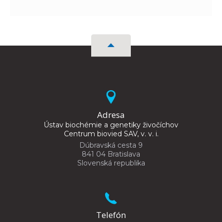
Adresa
Ústav biochémie a genetiky živočíchov
Centrum biovied SAV, v. v. i.
Dúbravská cesta 9
841 04 Bratislava
Slovenská republika
Telefón