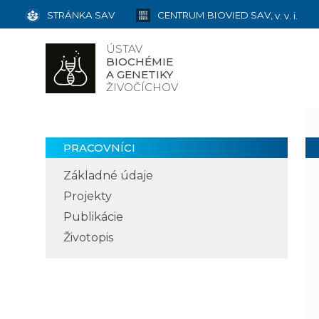
STRÁNKA SAV
CENTRUM BIOVIED SAV,
v. v. i.
ÚSTAV
BIOCHÉMIE
A GENETIKY
ŽIVOČÍCHOV
PRACOVNÍCI
Základné údaje
Projekty
Publikácie
Životopis