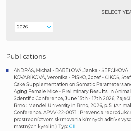
SELECT YE
Publications
ANDRÁŠ, Michal - BABEĽOVÁ, Janka - ŠEFČÍKOVÁ, 
KOVAŘÍKOVÁ, Veronika - PISKO, Jozef - ČIKOŠ, Štef
Cake Supplementation on Somatic Parameters an
Aging Female Mice - Preliminary Results. In Animal
Scientific Conference, June 15th - 17th 2026, Zaječí,
Brno : Mendel University in Brno, 2026, p. 5. (Animal
Conference. APVV-22-0071 : Prevencia reprodukčné
prostredníctvom skrmovania kŕmnych aditív s v
mastných kyselín.) Typ:
GII