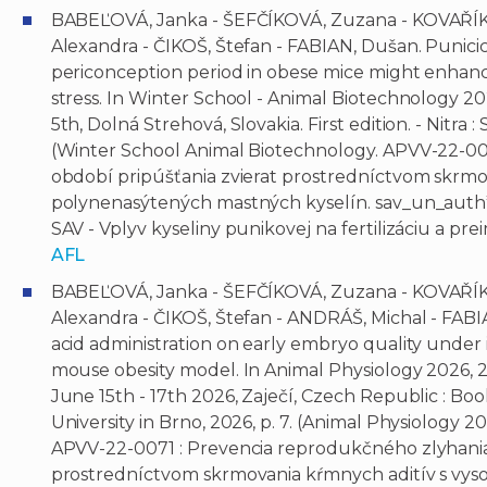
BABEĽOVÁ, Janka - ŠEFČÍKOVÁ, Zuzana - KOVAŘÍKO
Alexandra - ČIKOŠ, Štefan - FABIAN, Dušan. Punici
periconception period in obese mice might enhance
stress. In Winter School - Animal Biotechnology 2
5th, Dolná Strehová, Slovakia. First edition. - Nitra
(Winter School Animal Biotechnology. APVV-22-00
období pripúšťania zvierat prostredníctvom skrm
polynenasýtených mastných kyselín. sav_un_auth
SAV - Vplyv kyseliny punikovej na fertilizáciu a pr
AFL
BABEĽOVÁ, Janka - ŠEFČÍKOVÁ, Zuzana - KOVAŘÍKO
Alexandra - ČIKOŠ, Štefan - ANDRÁŠ, Michal - FABI
acid administration on early embryo quality under i
mouse obesity model. In Animal Physiology 2026, 2
June 15th - 17th 2026, Zaječí, Czech Republic : Book
University in Brno, 2026, p. 7. (Animal Physiology 20
APVV-22-0071 : Prevencia reprodukčného zlyhania 
prostredníctvom skrmovania kŕmnych aditív s v