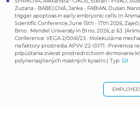
ŠPIRKOVÁ, Alexandra - ČIKOŠ, Štefan - PISKO, Joz
Zuzana - BABEĽOVÁ, Janka - FABIAN, Dušan. Nano
trigger apoptosis in early embryonic cells. In Anim
Scientific Conference, June 15th - 17th 2026, Zaječí,
Brno : Mendel University in Brno, 2026, p. 63. (Anim
Conference. VEGA 2/0041/23 : Molekulárne mech
na faktory prostredia. APVV-22-0071 : Prevencia 
pripúšťania zvierat prostredníctvom skrmovania 
polynenasýtených mastných kyselín.) Typ:
GII
EMPLOYEE