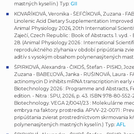
mastných kyselín.) Typ:
GII
KOVAŘÍKOVÁ, Veronika - ŠEFČÍKOVÁ, Zuzana - FAB
Linolenic Acid Dietary Supplementation Improved F
Animal Physiology 2026, 20th International Scienti
Zaječí, Czech Republic : Book of Abstracts. 1. vyd. -
28. (Animal Physiology 2026 : International Scient
reprodukčného zlyhania v období pripúšťania zvi
aditív s vysokým obsahom polynenasýtených mastn
ŠPIRKOVÁ, Alexandra - ČIKOŠ, Štefan - PISKO, Joz
Zuzana - BABEĽOVÁ, Janka - RUŠINOVÁ, Laura - F
actinomycin D inhibits mRNA transcription in early
Biotechnology 2026 : Programme and Abstracts, Feb
edition. - Nitra : SPU, 2026, p. 43. ISBN 978-80-55
Biotechnology. VEGA 2/0041/23 : Molekulárne me
embrya na faktory prostredia. APVV-22-0071 : Pr
pripúšťania zvierat prostredníctvom skrmovania 
polynenasýtených mastných kyselín.) Typ:
AFL