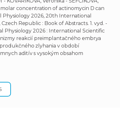
ef - KOVAŘÍKOVÁ, Veronika - ŠEFČÍKOVÁ,
molar concentration of actinomycin D can
al Physiology 2026, 20th International
 Czech Republic : Book of Abstracts. 1. vyd. -
al Physiology 2026 : International Scientific
anizmy reakcií preimplantačného embrya
reprodukčného zlyhania v období
kŕmnych aditív s vysokým obsahom
S