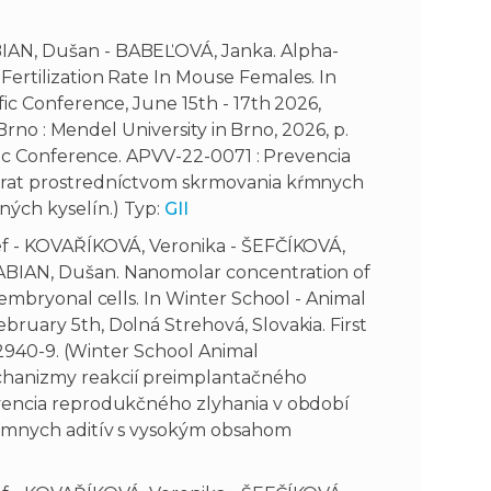
IAN, Dušan - BABEĽOVÁ, Janka. Alpha-
ertilization Rate In Mouse Females. In
fic Conference, June 15th - 17th 2026,
 Brno : Mendel University in Brno, 2026, p.
ific Conference. APVV-22-0071 : Prevencia
erat prostredníctvom skrmovania kŕmnych
ých kyselín.) Typ:
GII
ef - KOVAŘÍKOVÁ, Veronika - ŠEFČÍKOVÁ,
ABIAN, Dušan. Nanomolar concentration of
 embryonal cells. In Winter School - Animal
ruary 5th, Dolná Strehová, Slovakia. First
2-2940-9. (Winter School Animal
chanizmy reakcií preimplantačného
evencia reprodukčného zlyhania v období
kŕmnych aditív s vysokým obsahom