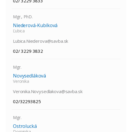
02/ 3229 3833
Mgr., PhD.
Niederová-Kubíková
Ľubica
Lubica.Niederova@savba.sk
02/ 3229 3832
Mgr.
Novysedláková
Veronika
Veronika.Novysedlakova@savba.sk
02/32293825
Mgr.
Ostrolucká
Dominika