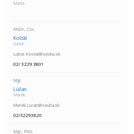
Marta
RNDr., CSc.
Košťál
Ľubor
Lubor.Kostal@savba.sk
02/ 3229 3801
Mgr.
Lúčan
Marek
Marek.Lucan@savba.sk
02/32293820
Mgr., PhD.