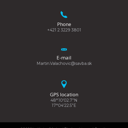
Phone
+421 2 3229 3801
E-mail
Martin.Valachovic@savba.sk
GPS location
48°10'02.7”N
17°04'22.5”E