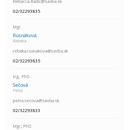
Rebecca.Radic@savba.sk
02/32293835
Mgr.
Rusnáková
Rebeka
rebeka.rusnakova@savba.sk
02/32293835
Ing., PhD.
Sečová
Petra
petra.secova@savba.sk
02/32293833
Mgr., PhD.