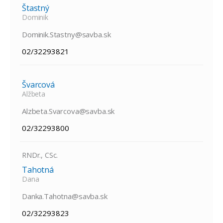
Štastný
Dominik
Dominik.Stastny@savba.sk
02/32293821
Švarcová
Alžbeta
Alzbeta.Svarcova@savba.sk
02/32293800
RNDr., CSc.
Tahotná
Dana
Danka.Tahotna@savba.sk
02/32293823