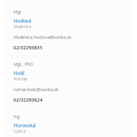
Mgr.
Hoďová
Vladimíra
Vladimira.Hodova@savba.sk
02/32293835
Mgr., PhD.
Holič
Roman
roman.holic@savba.sk
02/32293824
Ing.
Horovská
Ľubica