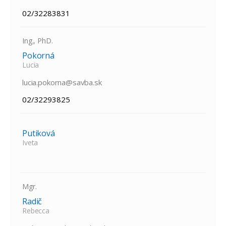
02/32283831
Ing., PhD.
Pokorná
Lucia
lucia.pokorna@savba.sk
02/32293825
Putiková
Iveta
Mgr.
Radič
Rebecca