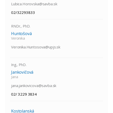
Lubica.Horovska@savba.sk
02/32293833
RNDr., PhD.
Huntošová
Veronika
Veronika.Huntosova@upjs.sk
Ing., PhD.
Jankovičová
Jana
jana.jankovicova@savba.sk
02/ 3229 3834
Kostolanská