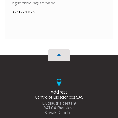
ingrid.zriniova@savba.sk
02/32293820
Address
Centre of Biosciences SAS
Dúbravská cesta 9
841 04 Bratislava
Slovak Republic